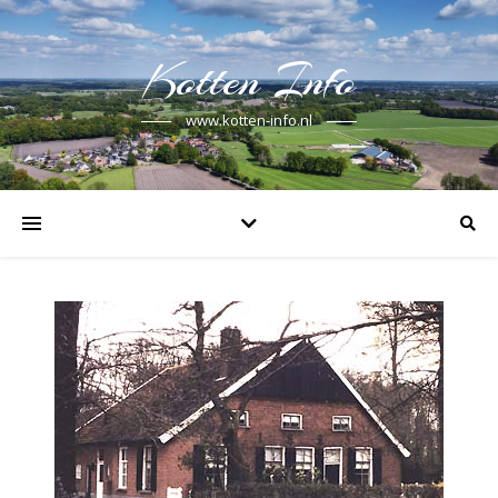
Kotten Info
www.kotten-info.nl