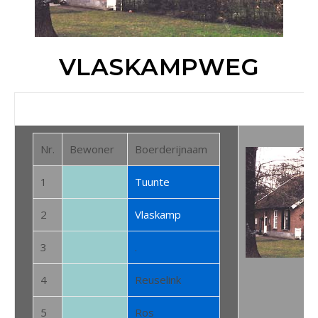
VLASKAMPWEG
Nr.
Bewoner
Boerderijnaam
1
Tuunte
2
Vlaskamp
3
.
4
Reuselink
5
Ros