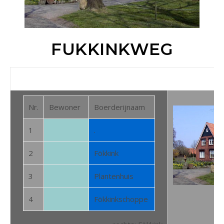
FUKKINKWEG
Nr.
Bewoner
Boerderijnaam
1
.
2
Fökkink
3
Plantenhuis
4
Fökkinkschoppe